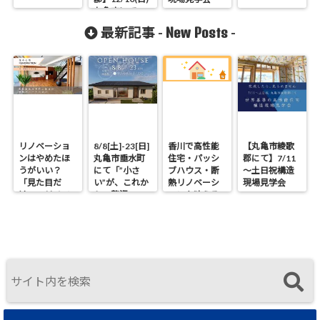
丸亀市にて
「トニカクナ
New Posts
最新記事 -
-
ガメノヨイ平
屋」オープン
ハウス
リノベーショ
8/8[土]-23[日]
香川で高性能
【丸亀市綾歌
ンはやめたほ
丸亀市垂水町
住宅・パッシ
郡にて】7/11
うがいい？
にて「”小さ
ブハウス・断
～土日祝構造
「見た目だ
い”が、これか
熱リノベーシ
現場見学会
け」のリノベ
らの贅沢。」
ョンを叶える
で後悔する理
見学会
工務店｜UA値
由と断熱の真
0.2・C値0.1｜
実
真に価値ある
住まいの選択