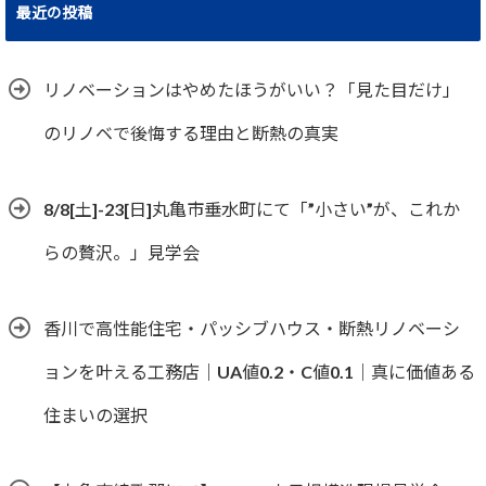
最近の投稿
リノベーションはやめたほうがいい？「見た目だけ」
のリノベで後悔する理由と断熱の真実
8/8[土]-23[日]丸亀市垂水町にて「”小さい”が、これか
らの贅沢。」見学会
香川で高性能住宅・パッシブハウス・断熱リノベーシ
ョンを叶える工務店｜UA値0.2・C値0.1｜真に価値ある
住まいの選択