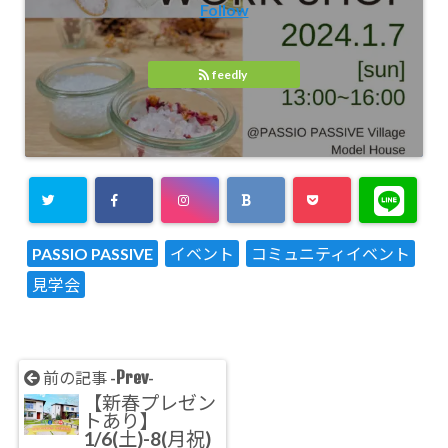
Follow
feedly
PASSIO PASSIVE
イベント
コミュニティイベント
見学会
Prev
前の記事 -
-
【新春プレゼン
トあり】
1/6(土)-8(月祝)