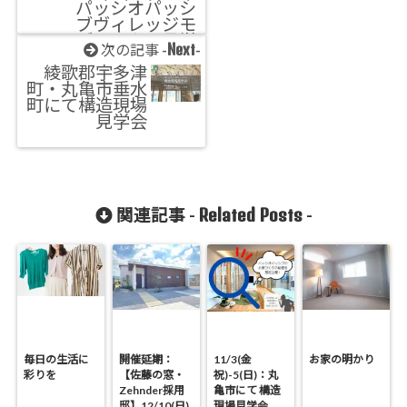
パッシオパッシ
ブヴィレッジモ
デルハウス見学
Next
次の記事 -
-
会&分譲地販売
綾歌郡宇多津
会
町・丸亀市垂水
町にて構造現場
見学会
Related Posts
関連記事 -
-
毎日の生活に
開催延期：
11/3(金
お家の明かり
彩りを
【佐藤の窓・
祝)-5(日)：丸
Zehnder採用
亀市にて 構造
邸】12/10(日)
現場見学会