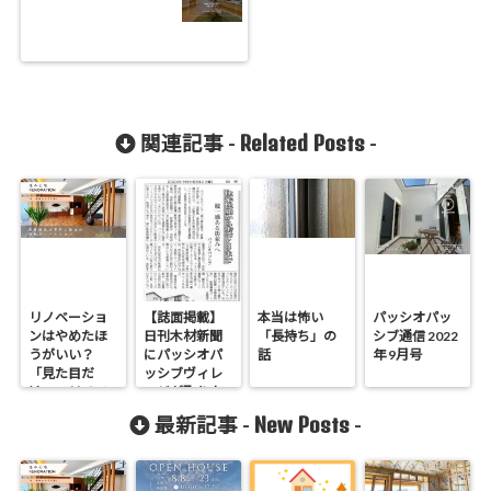
Related Posts
関連記事 -
-
リノベーショ
【誌面掲載】
本当は怖い
パッシオパッ
ンはやめたほ
日刊木材新聞
「長持ち」の
シブ通信 2022
うがいい？
にパッシオパ
話
年 9月号
「見た目だ
ッシブヴィレ
け」のリノベ
ッジが取り上
で後悔する理
げられました
New Posts
最新記事 -
-
由と断熱の真
実