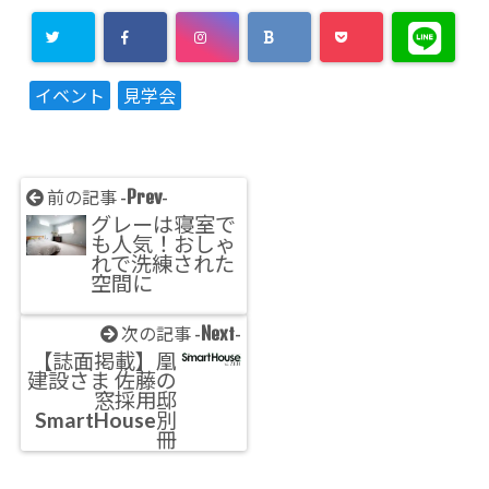
イベント
見学会
Prev
前の記事 -
-
グレーは寝室で
も人気！おしゃ
れで洗練された
空間に
Next
次の記事 -
-
【誌面掲載】凰
建設さま 佐藤の
窓採用邸
SmartHouse別
冊