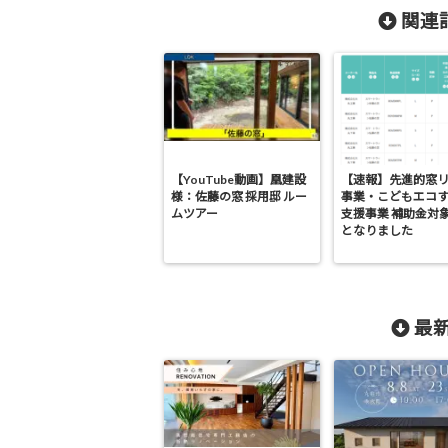
関連記
【YouTube動画】凰建設
【速報】先進的窓
様：佐藤の窓 採用邸 ルー
事業・こどもエコ
ムツアー
支援事業 補助金対
となりました
最新