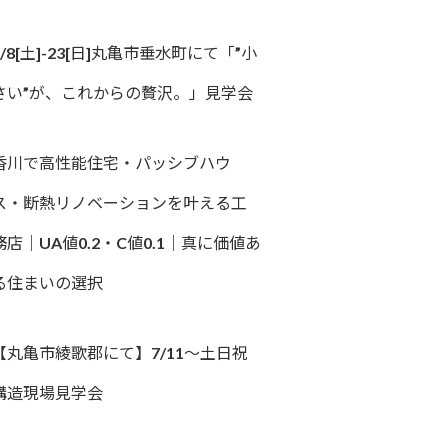
8/8[土]-23[日]丸亀市垂水町にて「”小
さい”が、これからの贅沢。」見学会
香川で高性能住宅・パッシブハウ
ス・断熱リノベーションを叶える工
務店｜UA値0.2・C値0.1｜真に価値あ
る住まいの選択
【丸亀市綾歌郡にて】7/11～土日祝
構造現場見学会