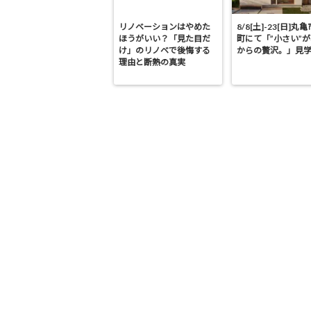
リノベーションはやめた
8/8[土]-23[日]丸
ほうがいい？「見た目だ
町にて「”小さい”
け」のリノベで後悔する
からの贅沢。」見
理由と断熱の真実