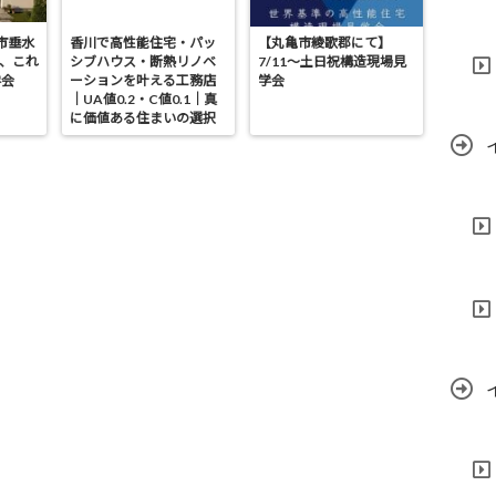
亀市垂水
香川で高性能住宅・パッ
【丸亀市綾歌郡にて】
が、これ
シブハウス・断熱リノベ
7/11～土日祝構造現場見
学会
ーションを叶える工務店
学会
｜UA値0.2・C値0.1｜真
に価値ある住まいの選択