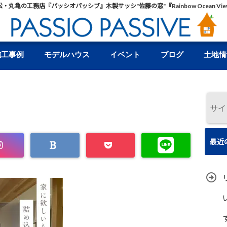
松・丸亀の工務店『パッシオパッシブ』木製サッシ"佐藤の窓"『Rainbow Ocean Vie
施工事例
モデルハウス
イベント
ブログ
土地情
最近