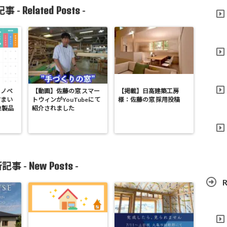
Related Posts
事 -
-
リノベ
【動画】佐藤の窓 スマー
【掲載】日高建築工房
すまい
トウィンがYouTubeにて
様：佐藤の窓 採用投稿
象製品
紹介されました
New Posts
記事 -
-
R