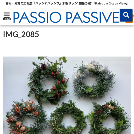
高松・丸亀の工務店『パッシオパッシブ』木製サッシ"佐藤の窓"『Rainbow Ocean View』
menu
IMG_2085