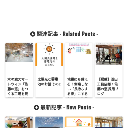
Related Posts
関連記事 -
-
木の窓スマー
太陽光と蓄電
地震にも備え
【掲載】浅田
トウィン「佐
池のお話 その2
る！倒壊しな
工務店様：佐
藤の窓」をつ
い「長持ちす
藤の窓 採用ブ
くる工場を見
る家」にする
ログ
学できます！
ためには耐震
等級3、付加断
New Posts
最新記事 -
-
熱が必須