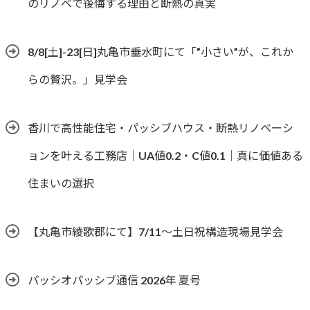
のリノベで後悔する理由と断熱の真実
8/8[土]-23[日]丸亀市垂水町にて「”小さい”が、これか
らの贅沢。」見学会
香川で高性能住宅・パッシブハウス・断熱リノベーシ
ョンを叶える工務店｜UA値0.2・C値0.1｜真に価値ある
住まいの選択
【丸亀市綾歌郡にて】7/11～土日祝構造現場見学会
パッシオパッシブ通信 2026年 夏号