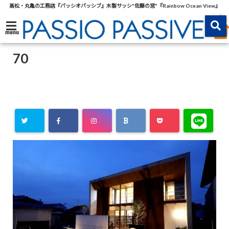
高松・丸亀の工務店『パッシオパッシブ』木製サッシ"佐藤の窓"『Rainbow Ocean View』
menu
70