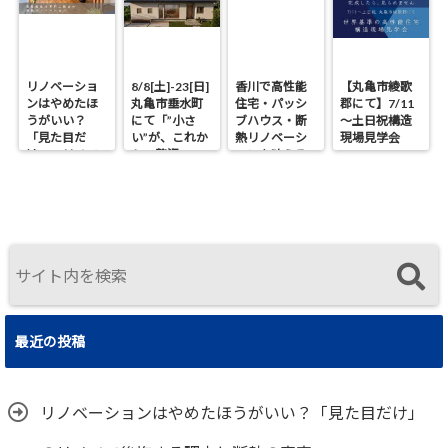
リノベーショ
8/8[土]-23[日]
香川で高性能
【丸亀市綾歌
ンはやめたほ
丸亀市垂水町
住宅・パッシ
郡にて】7/11
うがいい？
にて「”小さ
ブハウス・断
～土日祝構造
「見た目だ
い”が、これか
熱リノベーシ
現場見学会
け」のリノベ
らの贅沢。」
ョンを叶える
で後悔する理
見学会
工務店｜UA値
由と断熱の真
0.2・C値0.1｜
実
真に価値ある
住まいの選択
最近の投稿
リノベーションはやめたほうがいい？「見た目だけ」