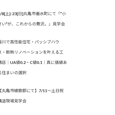
8/8[土]-23[日]丸亀市垂水町にて「”小
さい”が、これからの贅沢。」見学会
香川で高性能住宅・パッシブハウ
ス・断熱リノベーションを叶える工
務店｜UA値0.2・C値0.1｜真に価値あ
る住まいの選択
【丸亀市綾歌郡にて】7/11～土日祝
構造現場見学会