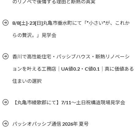
のリノベで後悔する理由と断熱の真実
8/8[土]-23[日]丸亀市垂水町にて「”小さい”が、これか
らの贅沢。」見学会
香川で高性能住宅・パッシブハウス・断熱リノベーシ
ョンを叶える工務店｜UA値0.2・C値0.1｜真に価値ある
住まいの選択
【丸亀市綾歌郡にて】7/11～土日祝構造現場見学会
パッシオパッシブ通信 2026年 夏号