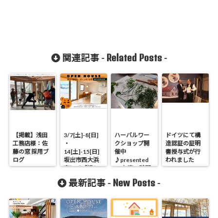
Related Posts
関連記事 -
-
【掲載】浅田
3/7[土]-8[日]
ハーバルワー
ドイツにて構
工務店様：佐
・
クショップ開
造認証の証明
藤の窓 採用ブ
14[土]-15[日]
催中
書授与式が行
ログ
坂出市西大浜
♪presented
われました
南にて「嬉し
by お庭の時間
い想定外がい
New Posts
最新記事 -
-
っぱいなお
家」完成見学
会