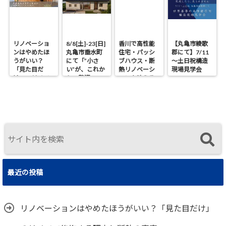
リノベーショ
8/8[土]-23[日]
香川で高性能
【丸亀市綾歌
ンはやめたほ
丸亀市垂水町
住宅・パッシ
郡にて】7/11
うがいい？
にて「”小さ
ブハウス・断
～土日祝構造
「見た目だ
い”が、これか
熱リノベーシ
現場見学会
け」のリノベ
らの贅沢。」
ョンを叶える
で後悔する理
見学会
工務店｜UA値
由と断熱の真
0.2・C値0.1｜
実
真に価値ある
住まいの選択
最近の投稿
リノベーションはやめたほうがいい？「見た目だけ」