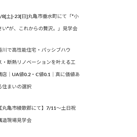
8/8[土]-23[日]丸亀市垂水町にて「”小
さい”が、これからの贅沢。」見学会
香川で高性能住宅・パッシブハウ
ス・断熱リノベーションを叶える工
務店｜UA値0.2・C値0.1｜真に価値あ
る住まいの選択
【丸亀市綾歌郡にて】7/11～土日祝
構造現場見学会