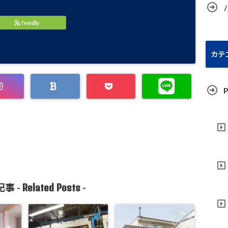
feedly
カテ
P
Related Posts
事 -
-