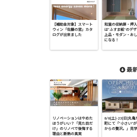
【補助金対象】スマート
和室の収納扉・押
ウィン「佐藤の窓」カタ
は”ふすま紙”のデ
ログが出来ました
上品・モダン・お
になる！
最新
リノベーションはやめた
8/8[土]-23[日]丸
ほうがいい？「見た目だ
町にて「”小さい”
け」のリノベで後悔する
からの贅沢。」見
理由と断熱の真実