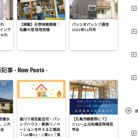
入れ
【掲載】天野保建築様：
パッシオパッシブ通信
ザインで
佐藤の窓 採用投稿
2022年11月号
しゃれ
New Posts
記事 -
-
R
亀市垂水
香川で高性能住宅・パッ
【丸亀市綾歌郡にて】
が、これ
シブハウス・断熱リノベ
7/11～土日祝構造現場見
学会
ーションを叶える工務店
学会
｜UA値0.2・C値0.1｜真