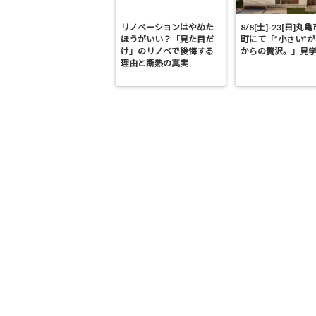
リノベーションはやめた
8/8[土]-23[日]丸
ほうがいい？「見た目だ
町にて「”小さい”
け」のリノベで後悔する
からの贅沢。」見
理由と断熱の真実