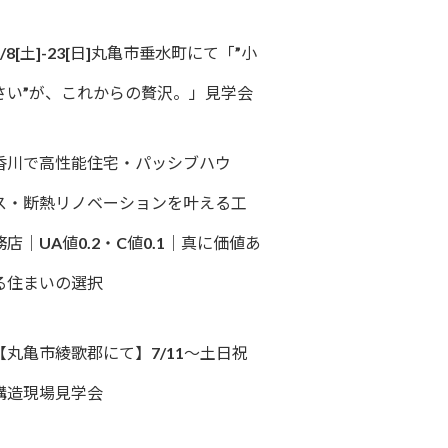
8/8[土]-23[日]丸亀市垂水町にて「”小
さい”が、これからの贅沢。」見学会
香川で高性能住宅・パッシブハウ
ス・断熱リノベーションを叶える工
務店｜UA値0.2・C値0.1｜真に価値あ
る住まいの選択
【丸亀市綾歌郡にて】7/11～土日祝
構造現場見学会