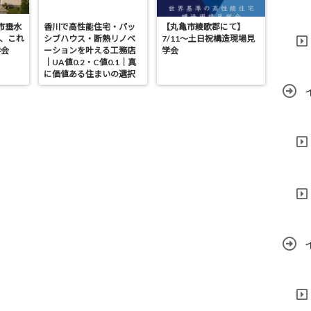
亀市垂水
香川で高性能住宅・パッ
【丸亀市綾歌郡にて】
が、これ
シブハウス・断熱リノベ
7/11～土日祝構造現場見
学会
ーションを叶える工務店
学会
｜UA値0.2・C値0.1｜真
に価値ある住まいの選択