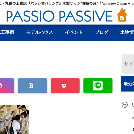
松・丸亀の工務店『パッシオパッシブ』木製サッシ"佐藤の窓"『Rainbow Ocean Vie
施工事例
モデルハウス
イベント
ブログ
土地情
最近