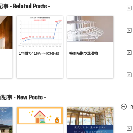
Related Posts
事 -
-
1年間で418円→4036円!?
梅雨時期の洗濯物
New Posts
記事 -
-
R