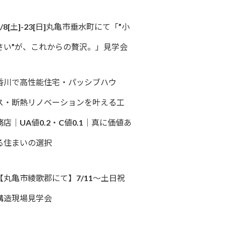
8/8[土]-23[日]丸亀市垂水町にて「”小
さい”が、これからの贅沢。」見学会
香川で高性能住宅・パッシブハウ
ス・断熱リノベーションを叶える工
務店｜UA値0.2・C値0.1｜真に価値あ
る住まいの選択
【丸亀市綾歌郡にて】7/11～土日祝
構造現場見学会