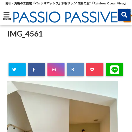
高松・丸亀の工務店『パッシオパッシブ』木製サッシ"佐藤の窓"『Rainbow Ocean View』
menu
IMG_4561