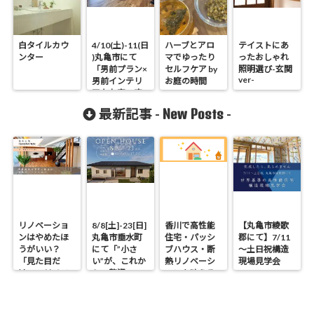
白タイルカウ
4/10(土)-11(日
ハーブとアロ
テイストにあ
ンター
)丸亀市にて
マでゆったり
ったおしゃれ
「男前プラン×
セルフケア by
照明選び-玄関
ver-
男前インテリ
お庭の時間
アなお家」完
成邸見学会開
New Posts
最新記事 -
-
催！
リノベーショ
8/8[土]-23[日]
香川で高性能
【丸亀市綾歌
ンはやめたほ
丸亀市垂水町
住宅・パッシ
郡にて】7/11
うがいい？
にて「”小さ
ブハウス・断
～土日祝構造
「見た目だ
い”が、これか
熱リノベーシ
現場見学会
け」のリノベ
らの贅沢。」
ョンを叶える
で後悔する理
見学会
工務店｜UA値
由と断熱の真
0.2・C値0.1｜
実
真に価値ある