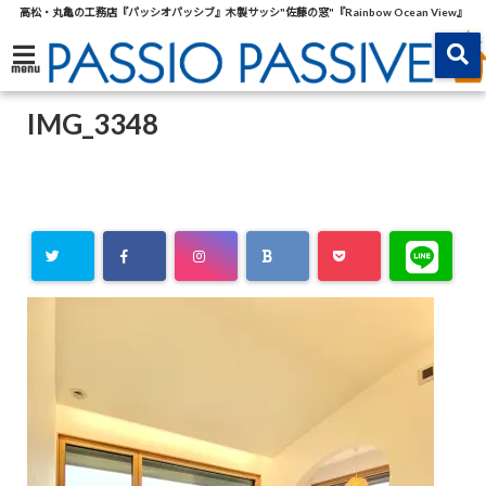
高松・丸亀の工務店『パッシオパッシブ』木製サッシ"佐藤の窓"『Rainbow Ocean View』
menu
IMG_3348