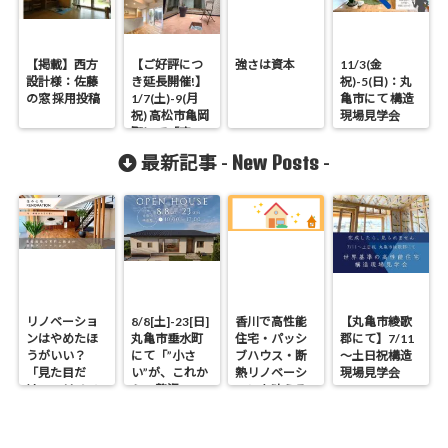
【掲載】西方
【ご好評につ
強さは資本
11/3(金
設計様：佐藤
き延長開催!】
祝)-5(日)：丸
の窓 採用投稿
1/7(土)-9(月
亀市にて 構造
祝) 高松市亀岡
現場見学会
町にて「完
全”ロの字型”平
New Posts
最新記事 -
-
屋」完成邸見
学会
リノベーショ
8/8[土]-23[日]
香川で高性能
【丸亀市綾歌
ンはやめたほ
丸亀市垂水町
住宅・パッシ
郡にて】7/11
うがいい？
にて「”小さ
ブハウス・断
～土日祝構造
「見た目だ
い”が、これか
熱リノベーシ
現場見学会
け」のリノベ
らの贅沢。」
ョンを叶える
で後悔する理
見学会
工務店｜UA値
由と断熱の真
0.2・C値0.1｜
実
真に価値ある