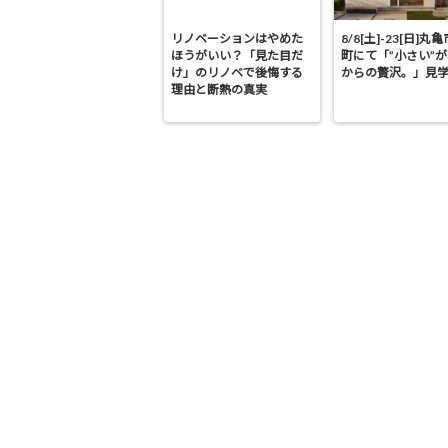
リノベーションはやめた
8/8[土]-23[日]丸
ほうがいい？「見た目だ
町にて「”小さい”
け」のリノベで後悔する
からの贅沢。」見
理由と断熱の真実