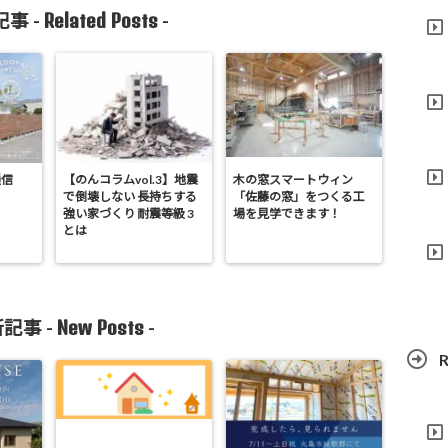
Related Posts
事 -
-
通信
【のんコラムvol.3】地震
木の窓スマートウィン
で倒壊しない 長持ちする
「佐藤の窓」をつくる工
強い家づくり 耐震等級 3
場を見学できます！
とは
New Posts
記事 -
-
R