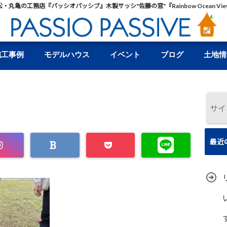
松・丸亀の工務店『パッシオパッシブ』木製サッシ"佐藤の窓"『Rainbow Ocean Vie
施工事例
モデルハウス
イベント
ブログ
土地情
最近