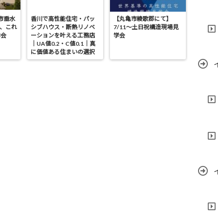
亀市垂水
香川で高性能住宅・パッ
【丸亀市綾歌郡にて】
が、これ
シブハウス・断熱リノベ
7/11～土日祝構造現場見
学会
ーションを叶える工務店
学会
｜UA値0.2・C値0.1｜真
に価値ある住まいの選択