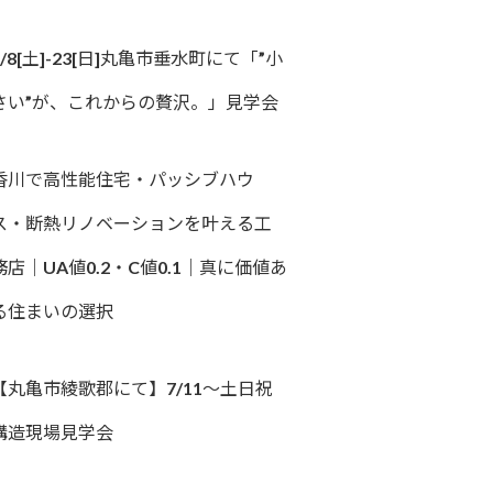
8/8[土]-23[日]丸亀市垂水町にて「”小
さい”が、これからの贅沢。」見学会
香川で高性能住宅・パッシブハウ
ス・断熱リノベーションを叶える工
務店｜UA値0.2・C値0.1｜真に価値あ
る住まいの選択
【丸亀市綾歌郡にて】7/11～土日祝
構造現場見学会