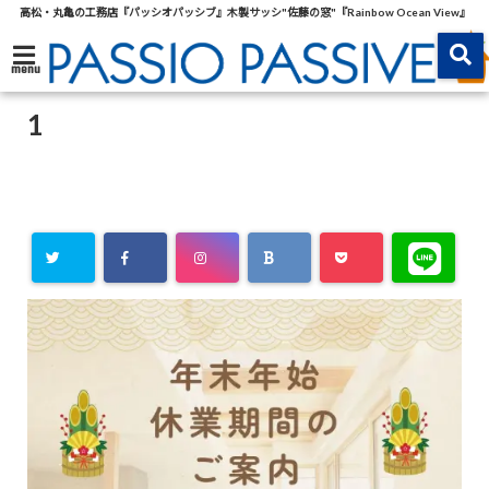
高松・丸亀の工務店『パッシオパッシブ』木製サッシ"佐藤の窓"『Rainbow Ocean View』
menu
1