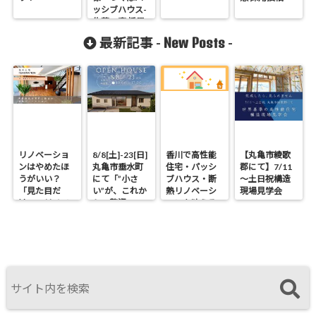
ッシブハウス-
佐藤の窓 採用
邸
New Posts
最新記事 -
-
リノベーショ
8/8[土]-23[日]
香川で高性能
【丸亀市綾歌
ンはやめたほ
丸亀市垂水町
住宅・パッシ
郡にて】7/11
うがいい？
にて「”小さ
ブハウス・断
～土日祝構造
「見た目だ
い”が、これか
熱リノベーシ
現場見学会
け」のリノベ
らの贅沢。」
ョンを叶える
で後悔する理
見学会
工務店｜UA値
由と断熱の真
0.2・C値0.1｜
実
真に価値ある
住まいの選択