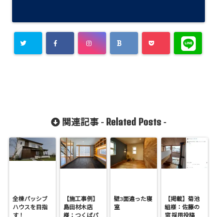
Related Posts
関連記事 -
-
全棟パッシブ
【施工事例】
壁3面違った寝
【掲載】菊池
ハウスを目指
島田材木店
室
組様：佐藤の
す！
様：つくばパ
窓 採用投稿