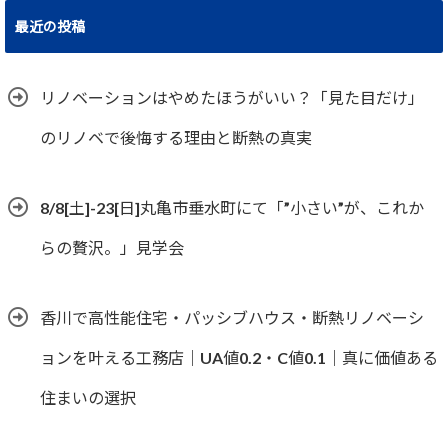
最近の投稿
リノベーションはやめたほうがいい？「見た目だけ」
のリノベで後悔する理由と断熱の真実
8/8[土]-23[日]丸亀市垂水町にて「”小さい”が、これか
らの贅沢。」見学会
香川で高性能住宅・パッシブハウス・断熱リノベーシ
ョンを叶える工務店｜UA値0.2・C値0.1｜真に価値ある
住まいの選択