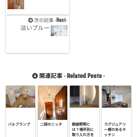
Next
次の記事 -
-
淡いブルー
Related Posts
関連記事 -
-
バルブランプ
二段のニッチ
間接照明と
ラグジュアリ
は？場所別に
ー感のあるキ
取り入れ方を
ッチン