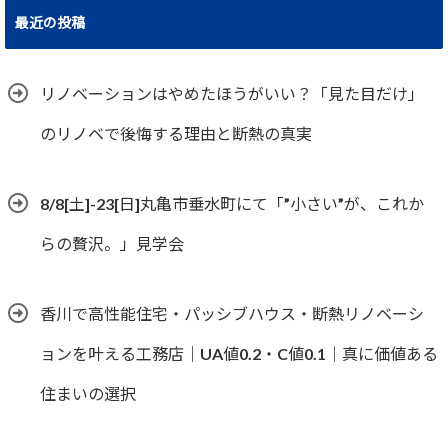
最近の投稿
リノベーションはやめたほうがいい？「見た目だけ」
のリノベで後悔する理由と断熱の真実
8/8[土]-23[日]丸亀市垂水町にて「”小さい”が、これか
らの贅沢。」見学会
香川で高性能住宅・パッシブハウス・断熱リノベーシ
ョンを叶える工務店｜UA値0.2・C値0.1｜真に価値ある
住まいの選択