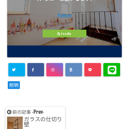
Follow
feedly
照明
Prev
前の記事 -
-
ガラスの仕切り
壁