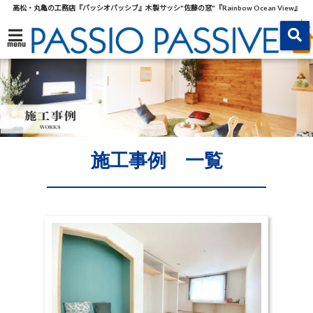
高松・丸亀の工務店『パッシオパッシブ』木製サッシ"佐藤の窓"『Rainbow Ocean View』
menu
施工事例 一覧