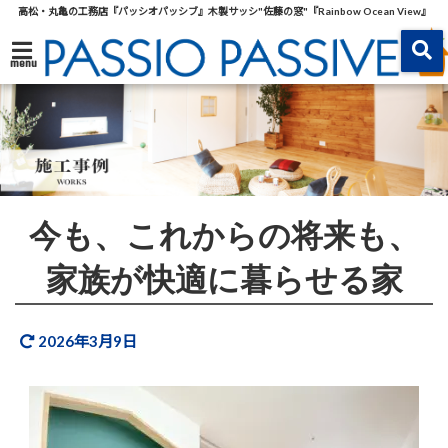
高松・丸亀の工務店『パッシオパッシブ』木製サッシ"佐藤の窓"『Rainbow Ocean View』
menu
今も、これからの将来も、
家族が快適に暮らせる家
2026年3月9日