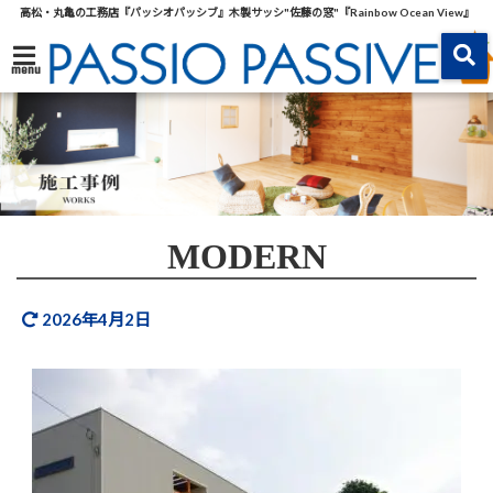
高松・丸亀の工務店『パッシオパッシブ』木製サッシ"佐藤の窓"『Rainbow Ocean View』
menu
MODERN
2026年4月2日